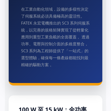
在工業自動化領域，設備的多樣性決定
了伺服系統必須具備極高的靈活性。
FATEK 永宏電機推出的 SC3 系列伺服系
統，以完善的規格矩陣實現了從輕量化
應用到重型工業負載的全面覆蓋 。透過
功率、電壓與控制介面的多維度整合，
SC3 系列為工程師提供了「一站式」的
選型體驗，確保每一條產線都能找到最
精確的驅動方案 。
100 W 至 15 kW：全功率