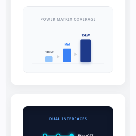
POWER MATRIX COVERAGE
15kW
Mid
100W
▶
▶
DUAL INTERFACES
EtherCAT