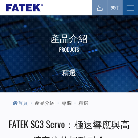
永
繁中
展
開
宏
選
產品介紹
單
電
PRODUCTS
機
精選
首頁
產品介紹
專欄
精選
FATEK SC3 Servo：極速響應與高