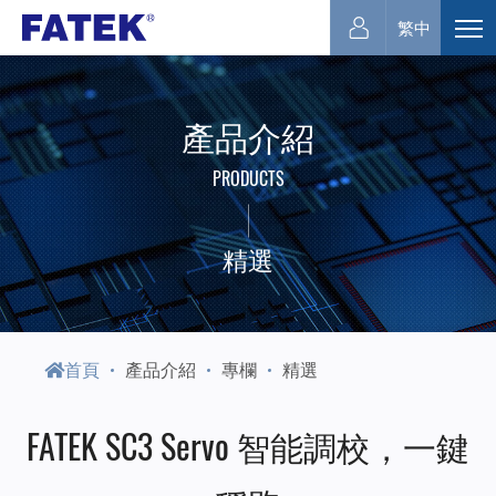
永
繁中
展
開
宏
選
產品介紹
單
電
PRODUCTS
機
精選
首頁
產品介紹
專欄
精選
FATEK SC3 Servo 智能調校，一鍵