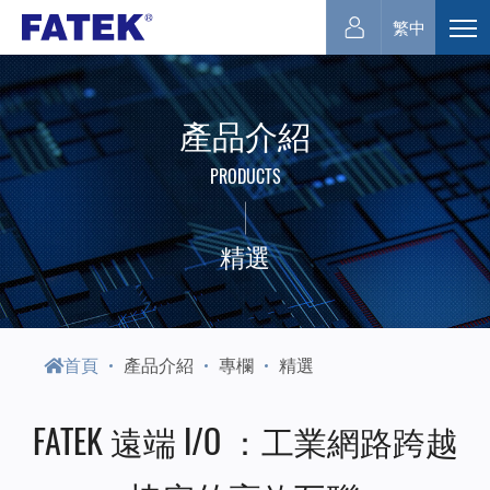
永
繁中
展
開
宏
選
產品介紹
單
電
PRODUCTS
機
精選
首頁
產品介紹
專欄
精選
FATEK 遠端 I/O ：工業網路跨越