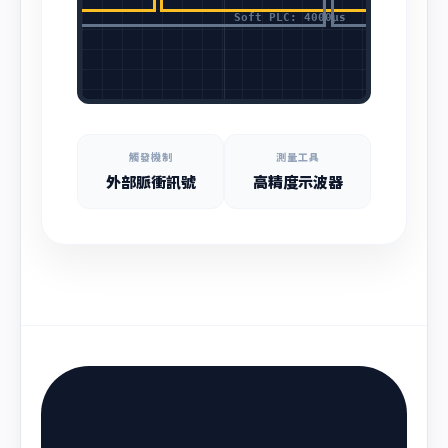
Soft PLC: 4000μs
觸發機制
測量工具
外部脈衝訊號
高精度示波器