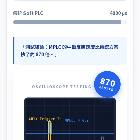
傳統 Soft PLC
4000 μs
「測試結論：MPLC 的中斷反應速度比傳統方案
快了約 870 倍。」
870
OSCILLOSCOPE TESTING
FASTER
CH1: Trigger In
MPLC: 4.6μs