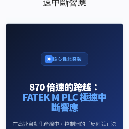
速中斷響應
核心性能突破
870 倍速的跨越：
FATEK M PLC 極速中
斷響應
在高速自動化產線中，控制器的「反射弧」決