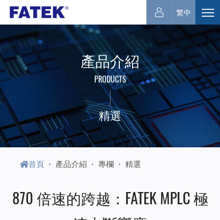
永
繁中
展
開
宏
選
產品介紹
單
電
PRODUCTS
機
精選
首頁
產品介紹
專欄
精選
870 倍速的跨越：FATEK MPLC 極