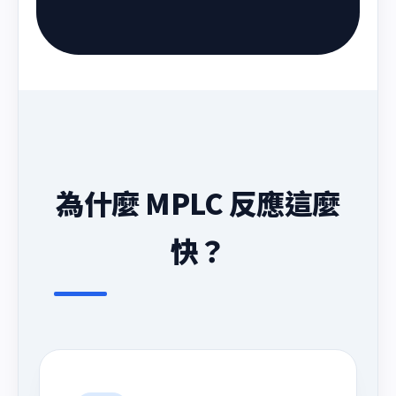
為什麼 MPLC 反應這麼
快？