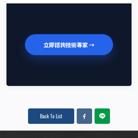
立即諮詢技術專家 →
Back To List