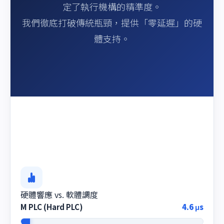
定了執行機構的精準度。
我們徹底打破傳統瓶頸，提供「零延遲」的硬
體支持。
硬體響應 vs. 軟體調度
M PLC (Hard PLC)
4.6 μs