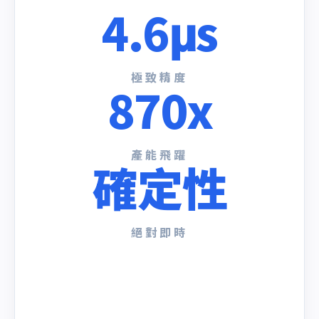
4.6μs
極致精度
870x
產能飛躍
確定性
絕對即時