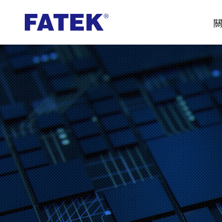
永
宏
電
機