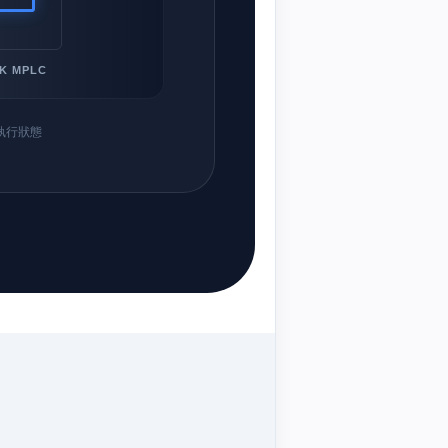
K MPLC
時執行狀態