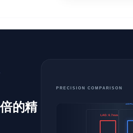
題
PRECISION COMPARISON
0 倍的精
ZER
LAG: 6.7mm