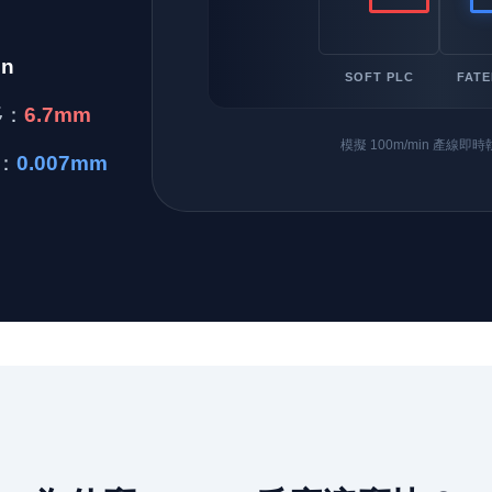
in
SOFT PLC
FATE
偏移：
6.7mm
模擬 100m/min 產線即
差：
0.007mm