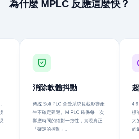
為什麼 MPLC 反應這麼快？
消除軟體抖動
，
傳統 Soft PLC 會受系統負載影響產
4
後
生不確定延遲。M PLC 確保每一次
標
現
響應時間的絕對一致性，實現真正
大
「確定的控制」。
的