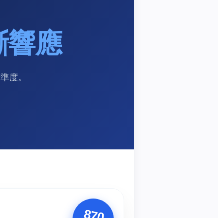
中斷響應
精準度。
870