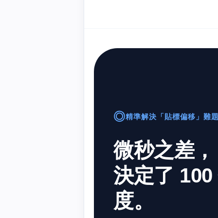
◎
精準解決「貼標偏移」難
微秒之差，
決定了 10
度。