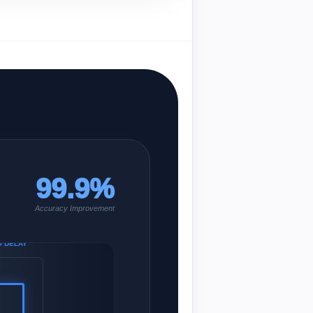
99.9%
Accuracy Improvement
O DELAY