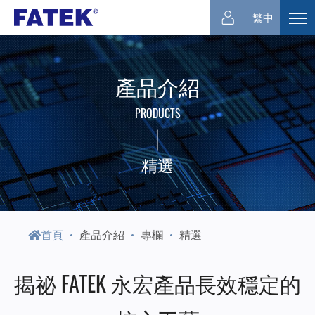
永
繁中
展
開
宏
選
產品介紹
單
電
PRODUCTS
機
精選
首頁
產品介紹
專欄
精選
揭祕 FATEK 永宏產品長效穩定的