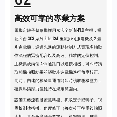
高效可靠的專業方案
電機定轉子整形機採用永宏全新 M-PLC 主機，搭
配 8 台 SC3 系列 EtherCAT 匯流排伺服電機及 2 臺
步進電機，通過先進的運動控制方式實現多軸動
作流程的緊密配合以及高速、精准的定位控制。
主機集成兩個 485 通訊口以連接相機，可即時讀
取相機拍照結果並驅動步進電機進行角度校正。
同時，內建的模擬量通道能即時讀取壓機壓力，
確保壓鑄壓力值維持在規定範圍內。
設備工藝流程涵蓋抓料盤、抓取定子或轉子、視
覺檢測找標機、角度修正（每次校正後重複拍照
比對，直至角度符合要求）、視覺複測、堆疊