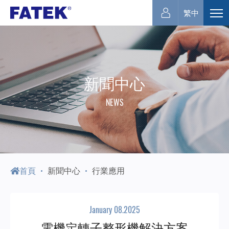
永
繁中
展
開
宏
選
單
電
新聞中心
NEWS
機
首頁
新聞中心
行業應用
January 08.2025
電機定轉子整形機解決方案