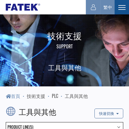
永
繁中
展
開
宏
選
技術支援
單
電
SUPPORT
機
工具與其他
首頁
技術支援
PLC
工具與其他
工具與其他
快速切換
PRODUCT LINE(5)