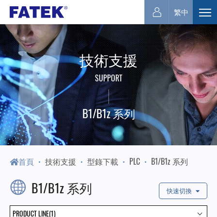
永
繁中
展
開
宏
選
技術支援
單
電
SUPPORT
機
B1/B1z 系列
首頁
技術支援
型錄下載
PLC
B1/B1z 系列
B1/B1z 系列
快速切換
PRODUCT LINE(1)