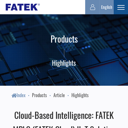
FATEK
English
Expa
Automation
Products
Corporation
Highlights
Index
Products
Article
Highlights
Cloud-Based Intelligence: FATEK