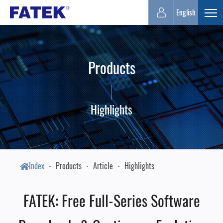
FATEK
English
Expa
Automation
Products
Corporation
Highlights
Index
Products
Article
Highlights
FATEK: Free Full-Series Software