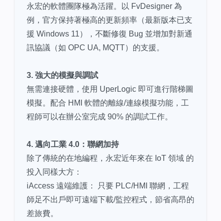
永宏的軟體團隊極為活躍。以 FvDesigner 為
例，官方保持著極高的更新頻率（最新版本已支
援 Windows 11），不斷修復 Bug 並增加對新通
訊協議（如 OPC UA, MQTT）的支援。
3. 強大的模擬與調試
無需連接硬體，使用 UperLogic 即可進行階梯圖
模擬。配合 HMI 軟體的離線/連線模擬功能，工
程師可以在辦公室完成 90% 的調試工作。
4. 邁向工業 4.0：聯網加持
除了傳統的在地編程，永宏近年來在 IoT 領域 的
投入同樣大方：
iAccess 遠端維護： 只要 PLC/HMI 聯網，工程
師足不出戶即可遠端下載/監控程式，節省高昂的
差旅費。